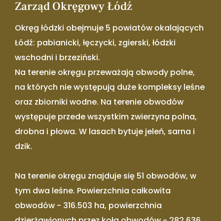
Zarząd Okręgowy Łódź
Okręg łódzki obejmuje 5 powiatów okalających
Łódź: pabianicki, łęczycki, zgierski, łódzki
wschodni i brzeziński.
Na terenie okręgu przeważają obwody polne,
na których nie występują duże kompleksy leśne
oraz zbiorniki wodne. Na terenie obwodów
występuje przede wszystkim zwierzyna polna,
drobna i płowa. W lasach bytuje jeleń, sarna i
dzik.
Na terenie okręgu znajduje się 51 obwodów, w
tym dwa leśne. Powierzchnia całkowita
obwodów - 316.503 ha, powierzchnia
dzierżawionych przez koła obwodów - 282.636