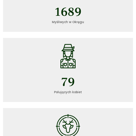
1689
Myśliwych w Okręgu
79
Polujących kobiet