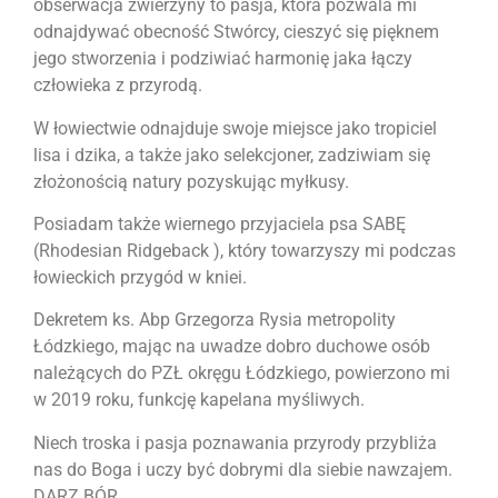
obserwacja zwierzyny to pasja, która pozwala mi
odnajdywać obecność Stwórcy, cieszyć się pięknem
jego stworzenia i podziwiać harmonię jaka łączy
człowieka z przyrodą.
W łowiectwie odnajduje swoje miejsce jako tropiciel
lisa i dzika, a także jako selekcjoner, zadziwiam się
złożonością natury pozyskując myłkusy.
Posiadam także wiernego przyjaciela psa SABĘ
(Rhodesian Ridgeback ), który towarzyszy mi podczas
łowieckich przygód w kniei.
Dekretem ks. Abp Grzegorza Rysia metropolity
Łódzkiego, mając na uwadze dobro duchowe osób
należących do PZŁ okręgu Łódzkiego, powierzono mi
w 2019 roku, funkcję kapelana myśliwych.
Niech troska i pasja poznawania przyrody przybliża
nas do Boga i uczy być dobrymi dla siebie nawzajem.
DARZ BÓR.