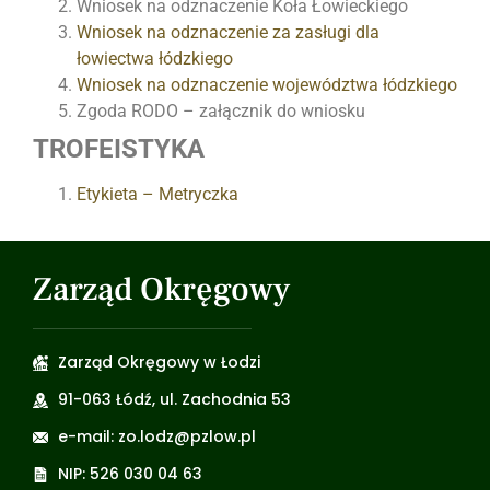
Wniosek na odznaczenie Koła Łowieckiego
Wniosek na odznaczenie za zasługi dla
łowiectwa łódzkiego
Wniosek na odznaczenie województwa łódzkiego
Zgoda RODO – załącznik do wniosku
TROFEISTYKA
Etykieta – Metryczka
Zarząd Okręgowy
Zarząd Okręgowy w Łodzi
91-063 Łódź, ul. Zachodnia 53
e-mail: zo.lodz@pzlow.pl
NIP: 526 030 04 63