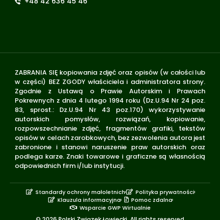
+48 42 636 45 46
ZABRANIA SIĘ kopiowania zdjęć oraz opisów (w całości lub
w części) BEZ ZGODY właściciela i administratora strony.
Zgodnie z Ustawą o Prawie Autorskim i Prawach
Pokrewnych z dnia 4 lutego 1994 roku (Dz.U.94 Nr 24 poz.
83, sprost.: Dz.U.94 Nr 43 poz.170) wykorzystywanie
autorskich pomysłów, rozwiązań, kopiowanie,
rozpowszechnianie zdjęć, fragmentów grafiki, tekstów
opisów w celach zarobkowych, bez zezwolenia autora jest
zabronione i stanowi naruszenie praw autorskich oraz
podlega karze. Znaki towarowe i graficzne są własnością
odpowiednich firm i/lub instytucji.
Standardy ochrony małoletnich
Polityka prywatności
Klauzula informacyjna
Pomoc zdalna
Wsparcie GWP Wirtualnie
© 2026 Polski Związek Łowiecki. All rights reserved