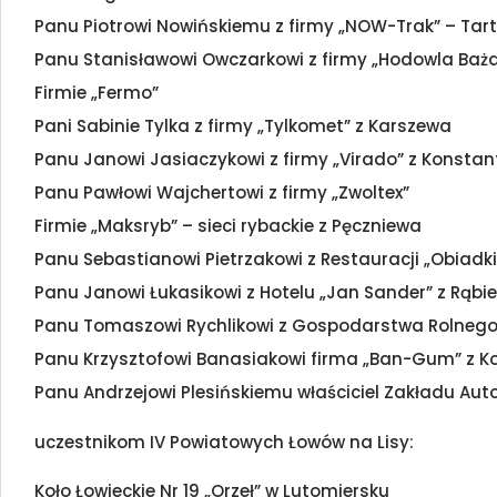
Panu Piotrowi Nowińskiemu z firmy „NOW-Trak” – Tar
Panu Stanisławowi Owczarkowi z firmy „Hodowla Baża
Firmie „Fermo”
Pani Sabinie Tylka z firmy „Tylkomet” z Karszewa
Panu Janowi Jasiaczykowi z firmy „Virado” z Konstan
Panu Pawłowi Wajchertowi z firmy „Zwoltex”
Firmie „Maksryb” – sieci rybackie z Pęczniewa
Panu Sebastianowi Pietrzakowi z Restauracji „Obiadki 
Panu Janowi Łukasikowi z Hotelu „Jan Sander” z Rąbi
Panu Tomaszowi Rychlikowi z Gospodarstwa Rolnego
Panu Krzysztofowi Banasiakowi firma „Ban-Gum” z K
Panu Andrzejowi Plesińskiemu właściciel Zakładu Aut
uczestnikom IV Powiatowych Łowów na Lisy:
Koło Łowieckie Nr 19 „Orzeł” w Lutomiersku