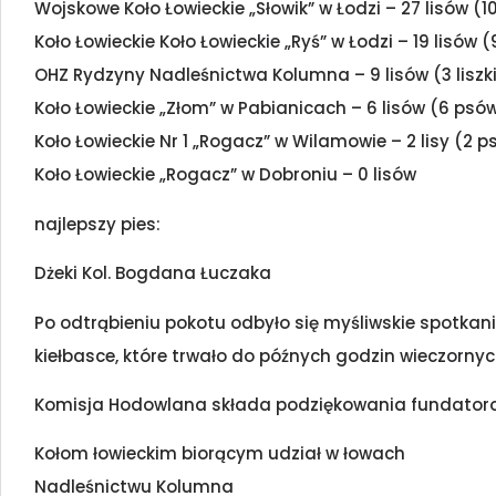
Wojskowe Koło Łowieckie „Słowik” w Łodzi – 27 lisów (10
Koło Łowieckie Koło Łowieckie „Ryś” w Łodzi – 19 lisów (
OHZ Rydzyny Nadleśnictwa Kolumna – 9 lisów (3 liszki
Koło Łowieckie „Złom” w Pabianicach – 6 lisów (6 psó
Koło Łowieckie Nr 1 „Rogacz” w Wilamowie – 2 lisy (2 p
Koło Łowieckie „Rogacz” w Dobroniu – 0 lisów
najlepszy pies:
Dżeki Kol. Bogdana Łuczaka
Po odtrąbieniu pokotu odbyło się myśliwskie spotka
kiełbasce, które trwało do późnych godzin wieczornyc
Komisja Hodowlana składa podziękowania fundator
Kołom łowieckim biorącym udział w łowach
Nadleśnictwu Kolumna