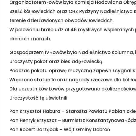
Organizatorem łowów była Komisja Hodowlana Okręgo
Sześć kół łowieckich oraz OHZ Rydzyny Nadleśnictwa 
terenie dzierżawionych obwodów łowieckich.
W polowaniu brało udział 46 myśliwych wspieranych 
drenach i norach.
Gospodarzem IV Łowów było Nadleśnictwo Kolumna, k
uroczysty pokot oraz biesiadę łowiecką.
Podczas pokotu oprawę muzyczną zapewnił sygnalist
Wręczono statuetki oraz nagrody rzeczowe dla kół łowi
Dla uczestników Łowów przygotowano okolicznościow
Uroczystość tę uświetnili:
Pan Krzysztof Habura – Starosta Powiatu Pabianicki
Pan Henryk Brzyszcz – Burmistrz Konstantynowa Łód
Pan Robert Jarzębak – Wójt Gminy Dobroń