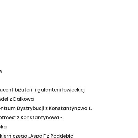
w
ent biżuterii i galanterii łowieckiej
ndel z Dalkowa
ntrum Dystrybucji z Konstantynowa Ł.
otmex” z Konstantynowa Ł.
ska
ierniczego „Aspal” z Poddębic