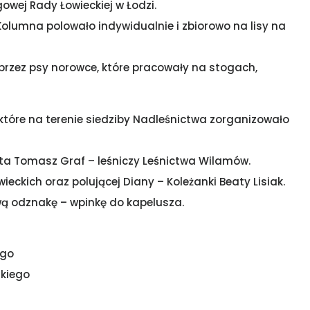
wej Rady Łowieckiej w Łodzi.
Kolumna polowało indywidualnie i zbiorowo na lisy na
przez psy norowce, które pracowały na stogach,
tóre na terenie siedziby Nadleśnictwa zorganizowało
a Tomasz Graf – leśniczy Leśnictwa Wilamów.
eckich oraz polującej Diany – Koleżanki Beaty Lisiak.
ą odznakę – wpinkę do kapelusza.
ego
zkiego