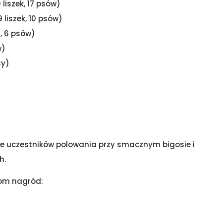
 liszek, 17 psów)
9 liszek, 10 psów)
, 6 psów)
w)
sy)
nie uczestników polowania przy smacznym bigosie i
h.
om nagród: