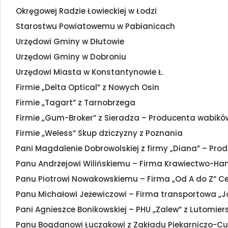
Okręgowej Radzie Łowieckiej w Łodzi
Starostwu Powiatowemu w Pabianicach
Urzędowi Gminy w Dłutowie
Urzędowi Gminy w Dobroniu
Urzędowi Miasta w Konstantynowie Ł.
Firmie „Delta Optical” z Nowych Osin
Firmie „Tagart” z Tarnobrzega
Firmie „Gum-Broker” z Sieradza – Producenta wabikó
Firmie „Weless” Skup dziczyzny z Poznania
Pani Magdalenie Dobrowolskiej z firmy „Diana” – Produc
Panu Andrzejowi Wilińskiemu – Firma Krawiectwo-Ha
Panu Piotrowi Nowakowskiemu – Firma „Od A do Z” Ce
Panu Michałowi Jeżewiczowi – Firma transportowa „J
Pani Agnieszce Bonikowskiej – PHU „Zalew” z Lutomier
Panu Bogdanowi Łuczakowi z Zakładu Piekarniczo-Cuk