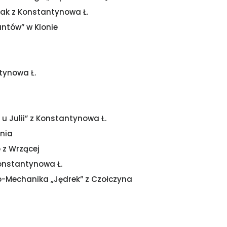
tak z Konstantynowa Ł.
ntów” w Klonie
tynowa Ł.
u Julii” z Konstantynowa Ł.
enia
 z Wrzącej
onstantynowa Ł.
o-Mechanika „Jędrek” z Czołczyna