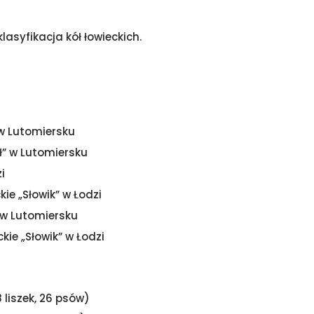
syfikacja kół łowieckich.
” w Lutomiersku
eł” w Lutomiersku
i
ie „Słowik” w Łodzi
” w Lutomiersku
ie „Słowik” w Łodzi
8 liszek, 26 psów)