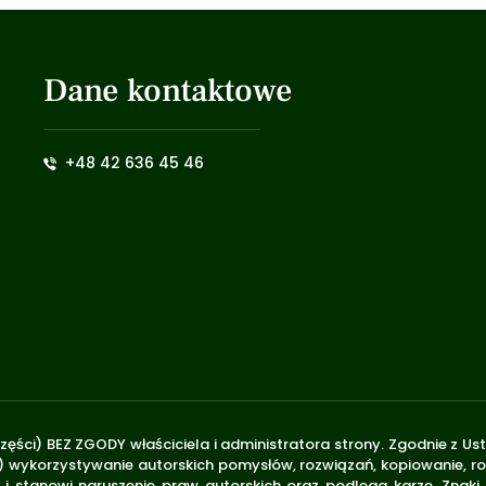
Dane kontaktowe
+48 42 636 45 46
zęści) BEZ ZGODY właściciela i administratora strony. Zgodnie z U
.170) wykorzystywanie autorskich pomysłów, rozwiązań, kopiowanie, 
i stanowi naruszenie praw autorskich oraz podlega karze. Znaki