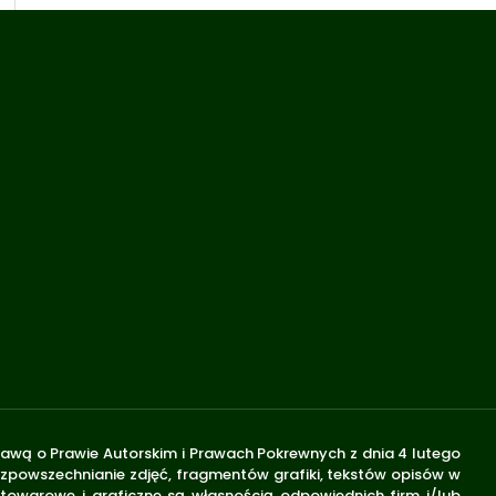
stawą o Prawie Autorskim i Prawach Pokrewnych z dnia 4 lutego
rozpowszechnianie zdjęć, fragmentów grafiki, tekstów opisów w
 towarowe i graficzne są własnością odpowiednich firm i/lub