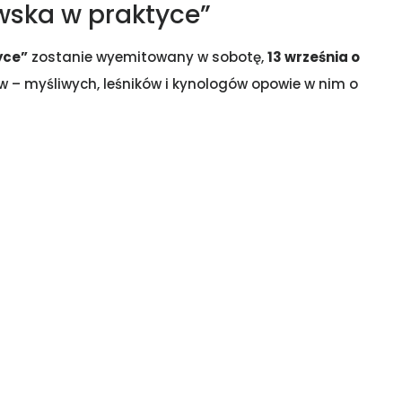
wska w praktyce”
yce”
zostanie wyemitowany w sobotę,
13 września o
w – myśliwych, leśników i kynologów opowie w nim o