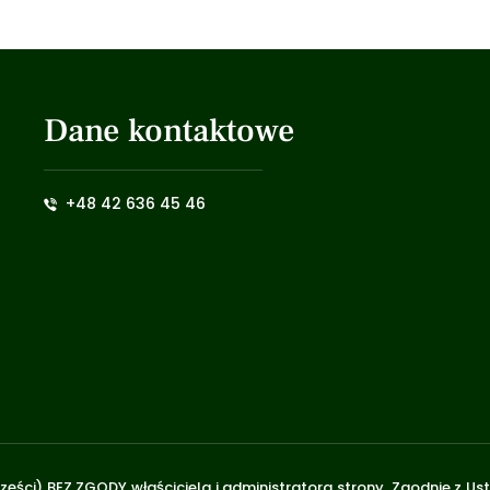
Dane kontaktowe
+48 42 636 45 46
zęści) BEZ ZGODY właściciela i administratora strony. Zgodnie z U