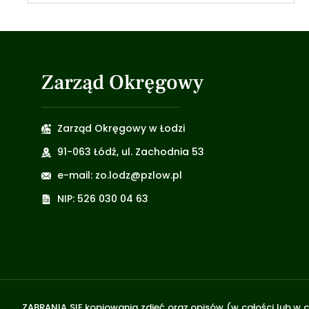
Zarząd Okręgowy
Zarząd Okręgowy w Łodzi
91-063 Łódź, ul. Zachodnia 53
e-mail: zo.lodz@pzlow.pl
NIP: 526 030 04 63
ZABRANIA SIĘ kopiowania zdjęć oraz opisów (w całości lub w c