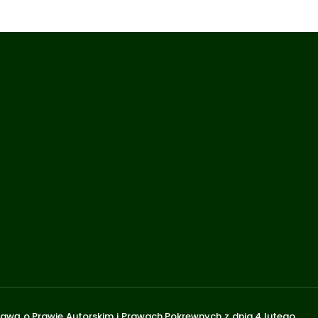
stawą o Prawie Autorskim i Prawach Pokrewnych z dnia 4 lutego