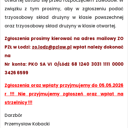
otwartej ustala się przed rozpoczęciem zawodów. W
związku z tym prosimy, aby w zgłoszeniu podać
trzyosobowy skład drużyny w klasie powszechnej
oraz trzyosobowy skład drużyny w klasie otwartej.
Zgłoszenia prosimy kierować na adres mailowy ZO
PZŁ w Łodzi:
zo.lodz@pzlow.pl
wpłat należy dokonać
na
Nr konta: PKO SA VI O/Łódź 68 1240 3031 1111 0000
3426 6599
Zgłoszenia oraz wpłaty przyjmujemy do 05.05.2026
r !!! Nie przyjmujemy zgłoszeń oraz wpłat na
strzelnicy !!!
Darzbór
Przemysław Kobacki